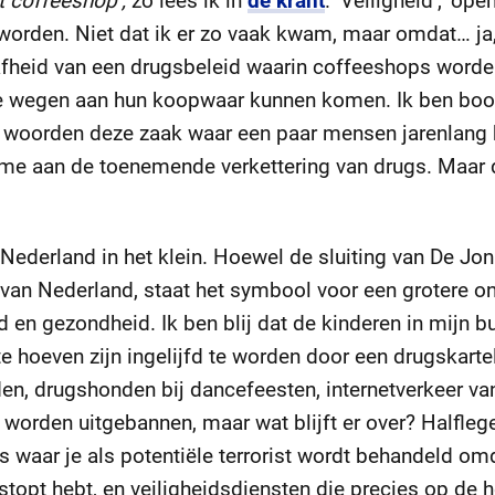
t coffeeshop’,
zo lees ik in
de krant
. ‘Veiligheid’, ‘op
 worden. Niet dat ik er zo vaak kwam, maar omdat… ja,
afheid van een drugsbeleid waarin coffeeshops word
gale wegen aan hun koopwaar kunnen komen. Ik ben b
 woorden deze zaak waar een paar mensen jarenlang 
 me aan de toenemende verkettering van drugs. Maar da
 Nederland in het klein. Hoewel de sluiting van De Jon
 van Nederland, staat het symbool voor een grotere on
id en gezondheid. Ik ben blij dat de kinderen in mijn 
e hoeven zijn ingelijfd te worden door een drugskart
n, drugshonden bij dancefeesten, internetverkeer van
t worden uitgebannen, maar wat blijft er over? Halfle
es waar je als potentiële terrorist wordt behandeld om
rstopt hebt, en veiligheidsdiensten die precies op de 