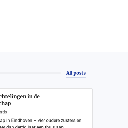
All posts
htelingen in de
chap
rds
 in Eindhoven – vier oudere zusters en
er dan dertig jaar een thuis aan