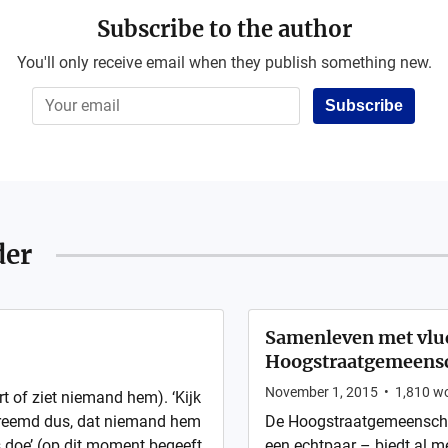
Subscribe to the author
You'll only receive email when they publish something new.
Subscribe
der
Samenleven met vluc
Hoogstraatgemeens
November 1, 2015
•
1,810
wo
rt of ziet niemand hem). ‘Kijk
 vreemd dus, dat niemand hem
De Hoogstraatgemeenschap
s doe’ (op dit moment begeeft
een echtpaar – biedt al me