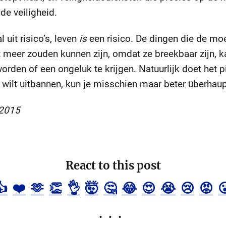
de veiligheid.
uit risico’s, leven
is
een risico. De dingen die de moei
 meer zouden kunnen zijn, omdat ze breekbaar zijn, k
worden of een ongeluk te krijgen. Natuurlijk doet het pi
p wilt uitbannen, kun je misschien maar beter überhau
 2015
React to this post
👍
❤️
🫶
👏
👌
🤯
🤔
😂
😍
😭
😢
😡
