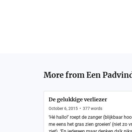
More from
Een Padvin
De gelukkige verliezer
October 6, 2015
•
377
words
‘Hé hallo!’ roept de zanger (blijkbaar hoo
me eens het gras zien groeien’ (niet zo
ziet). ‘En iedereen maar denken da'k nik