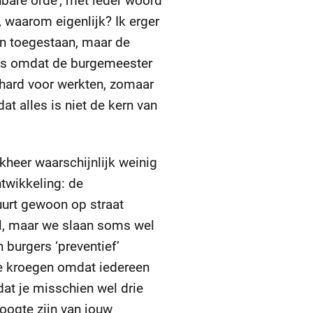
enbare orde’, met ieder woord
 waarom eigenlijk? Ik erger
en toegestaan, maar de
oos omdat de burgemeester
hard voor werkten, zomaar
t alles is niet de kern van
kheer waarschijnlijk weinig
twikkeling: de
buurt gewoon op straat
el, maar we slaan soms wel
 burgers ‘preventief’
ge kroegen omdat iedereen
dat je misschien wel drie
hoogte zijn van jouw