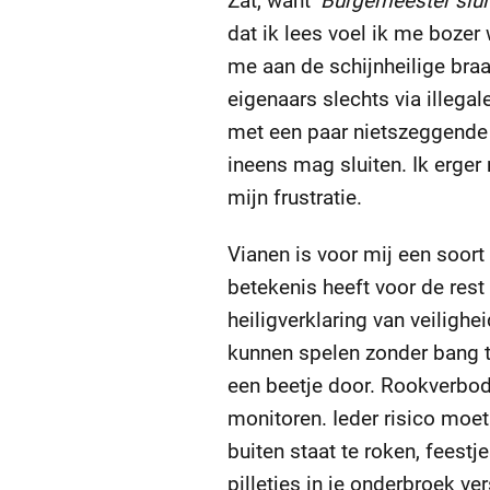
Zat, want
‘Burgemeester slui
dat ik lees voel ik me bozer
me aan de schijnheilige bra
eigenaars slechts via ille
met een paar nietszeggende
ineens mag sluiten. Ik erger
mijn frustratie.
Vianen is voor mij een soort
betekenis heeft voor de rest
heiligverklaring van veilighe
kunnen spelen zonder bang t
een beetje door. Rookverbode
monitoren. Ieder risico moe
buiten staat te roken, feestj
pilletjes in je onderbroek ve