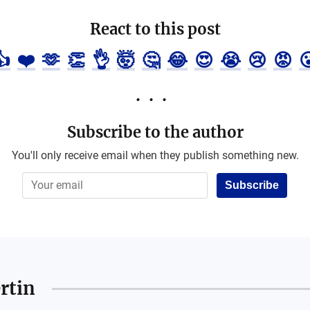
React to this post
👍
❤️
🫶
👏
👌
🤯
🤔
😂
😍
😭
😢
😡

Subscribe to the author
You'll only receive email when they publish something new.
Subscribe
rtin