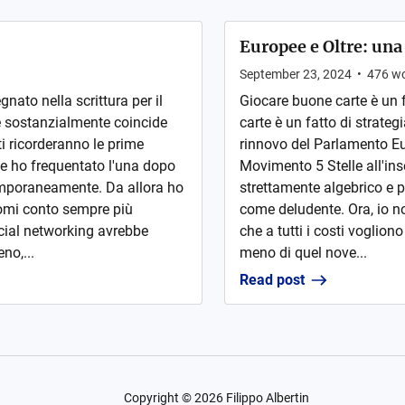
Europee e Oltre: una
September 23, 2024
•
476
wo
nato nella scrittura per il
Giocare buone carte è un f
 sostanzialmente coincide
carte è un fatto di strategi
ti ricorderanno le prime
rinnovo del Parlamento Eur
te ho frequentato l'una dopo
Movimento 5 Stelle all'ins
temporaneamente. Da allora ho
strettamente algebrico e p
omi conto sempre più
come deludente. Ora, io n
cial networking avrebbe
che a tutti i costi voglion
no,...
meno di quel nove...
Read post
Copyright ©
2026
Filippo Albertin