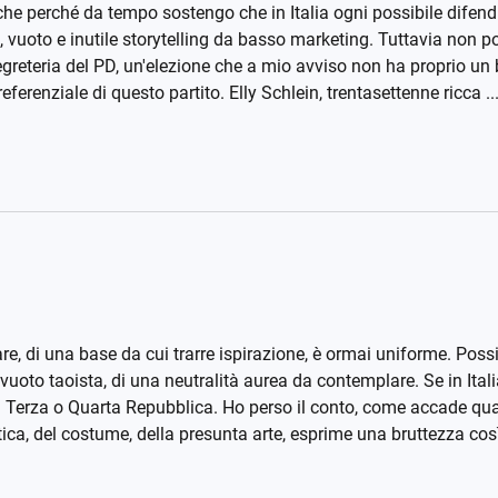
nche perché da tempo sostengo che in Italia ogni possibile difendib
e, vuoto e inutile storytelling da basso marketing. Tuttavia non 
 segreteria del PD, un'elezione che a mio avviso non ha proprio un 
ferenziale di questo partito. Elly Schlein, trentasettenne ricca ..
re, di una base da cui trarre ispirazione, è ormai uniforme. Poss
vuoto taoista, di una neutralità aurea da contemplare. Se in Ital
da Terza o Quarta Repubblica. Ho perso il conto, come accade qua
itica, del costume, della presunta arte, esprime una bruttezza così