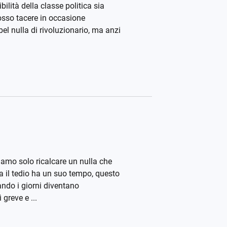
ilità della classe politica sia
posso tacere in occasione
bel nulla di rivoluzionario, ma anzi
.
iamo solo ricalcare un nulla che
ia il tedio ha un suo tempo, questo
ndo i giorni diventano
 greve e ...