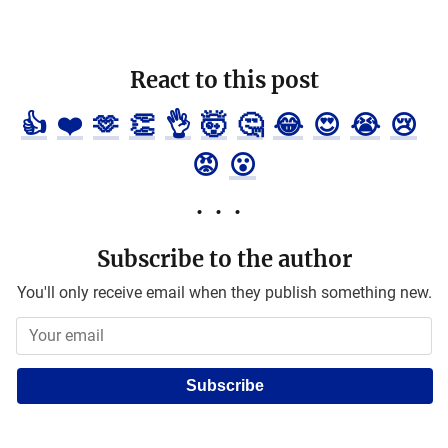
React to this post
👍
❤️
🫶
👏
👌
🤯
🤔
😂
😍
😭
😢
😡
😮
Subscribe to the author
You'll only receive email when they publish something new.
Subscribe